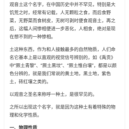
观音土这个名字，在中国历史中并不罕见，特别是大
饥荒之时，经常有记载，人无颗粒之食，而后食野
菜，无野菜而食树皮，无树可剥时便食观音土，再之
后，这幅人间惨相便进一步恶化，人相食，绝对是现
在想不到的一种惨相。
土这种东西，作为和人接触最多的自然物质，人们命
名它基本上是以直观的视觉信号辨别的，如《禹贡》
中“厥土青黎”、“厥土黑坟”、“厥土惟白壤”，都是以颜
色分辨的，就是我们常说的黄土地，黑土地，紫色
土，砖红壤之类的。
以观音之圣名来称呼一种土，是很罕见的。
之所以出现这个名字，就是因为这种土有着特殊的物
理和化学性质。
一、物理性质