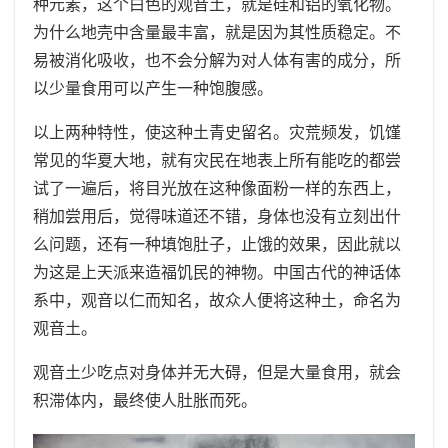
种元素，这个白色的观音土，就是硅和铝的氧化物。
为什么地壳中含量最丰富，就是因为其性质稳定。不
易被消化吸收，也不会分解为对人体有害的成分，所
以少量食用可以产生一种饱腹感。
以上两种特性，使这种土青史留名。灾荒频发，饥馑
常见的华夏大地，就有灾民在地表上所有能吃的都尝
试了一遍后，将目光放在这种像面粉一样的东西上，
稍加尝用后，觉得味道还不错，身体也没有立刻出什
么问题，还有一种填饱肚子，止饿的效果，因此就以
为这是上天派来造福饥民的神物。中国古代的神话体
系中，观音以仁而知名，故众人便将这种土，命名为
观音土。
观音土少吃点对身体并无大碍，但是大量食用，就会
积滞体内，最终使人肚胀而死。