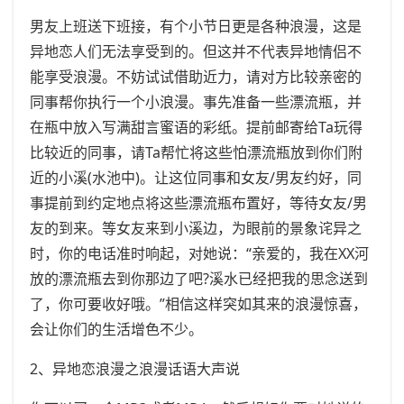
男友上班送下班接，有个小节日更是各种浪漫，这是
异地恋人们无法享受到的。但这并不代表异地情侣不
能享受浪漫。不妨试试借助近力，请对方比较亲密的
同事帮你执行一个小浪漫。事先准备一些漂流瓶，并
在瓶中放入写满甜言蜜语的彩纸。提前邮寄给Ta玩得
比较近的同事，请Ta帮忙将这些怕漂流瓶放到你们附
近的小溪(水池中)。让这位同事和女友/男友约好，同
事提前到约定地点将这些漂流瓶布置好，等待女友/男
友的到来。等女友来到小溪边，为眼前的景象诧异之
时，你的电话准时响起，对她说：“亲爱的，我在XX河
放的漂流瓶去到你那边了吧?溪水已经把我的思念送到
了，你可要收好哦。”相信这样突如其来的浪漫惊喜，
会让你们的生活增色不少。
2、异地恋浪漫之浪漫话语大声说