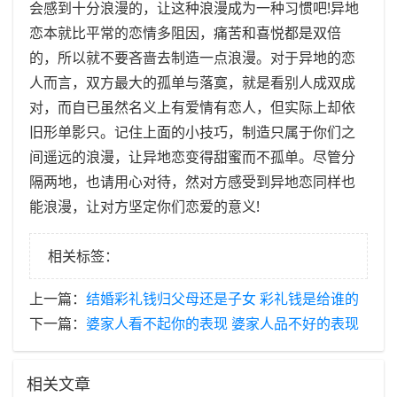
会感到十分浪漫的，让这种浪漫成为一种习惯吧!异地
恋本就比平常的恋情多阻因，痛苦和喜悦都是双倍
的，所以就不要吝啬去制造一点浪漫。对于异地的恋
人而言，双方最大的孤单与落寞，就是看别人成双成
对，而自已虽然名义上有爱情有恋人，但实际上却依
旧形单影只。记住上面的小技巧，制造只属于你们之
间遥远的浪漫，让异地恋变得甜蜜而不孤单。尽管分
隔两地，也请用心对待，然对方感受到异地恋同样也
能浪漫，让对方坚定你们恋爱的意义!
相关标签：
上一篇：
​结婚彩礼钱归父母还是子女 彩礼钱是给谁的
下一篇：
​婆家人看不起你的表现 婆家人品不好的表现
相关文章