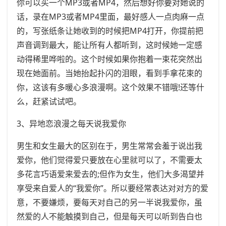
你可以买一个MP3或者MP4，然后想好你要对她说的
话，录在MP3或者MP4里面，最好感人一点肉麻一点
的，写张纸条让她收到的时候把MP4打开，你提前把
声音调到最大，能让所有人都听到，这时候她一定感
动得稀里哗啦的。这个时候如果你抱着一束花突然出
现在她面前。当她抬起扑闪的泪眼，看到手拿花束的
你，这该有多暖心多浪漫啊。这个效果不错哦!还等什
么，赶紧试试吧。
3、异地恋浪漫之每天说我爱你
男生和女生最大的区别在于，男生常常会羞于说出我
爱你，他们觉得爱只要放在心里就可以了，不需要太
多花言巧语爱来爱去的;但作为女生，他们大多渴望并
享受来自爱人的“我爱你”。所以要经常表达对对方的爱
意，不要嫌烦，要每天对自己的另一半说我爱你，虽
然爱的人不能触摸到自己，但是每天可以听到告白也