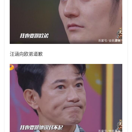
汪涵向欧弟道歉