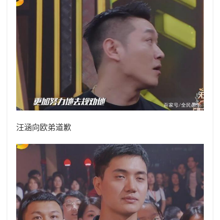
汪涵向欧弟道歉