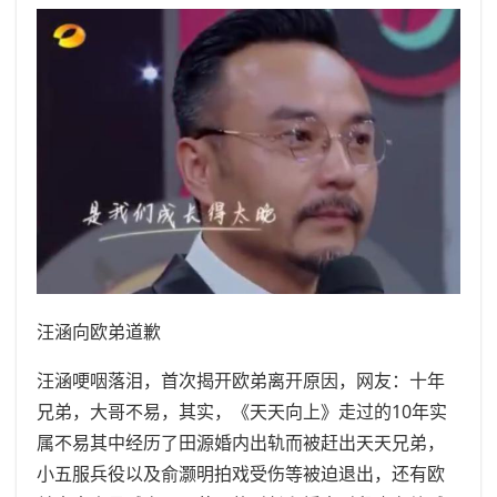
汪涵向欧弟道歉
汪涵哽咽落泪，首次揭开欧弟离开原因，网友：十年
兄弟，大哥不易，其实，《天天向上》走过的10年实
属不易其中经历了田源婚内出轨而被赶出天天兄弟，
小五服兵役以及俞灏明拍戏受伤等被迫退出，还有欧