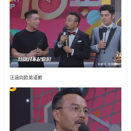
汪涵向欧弟道歉