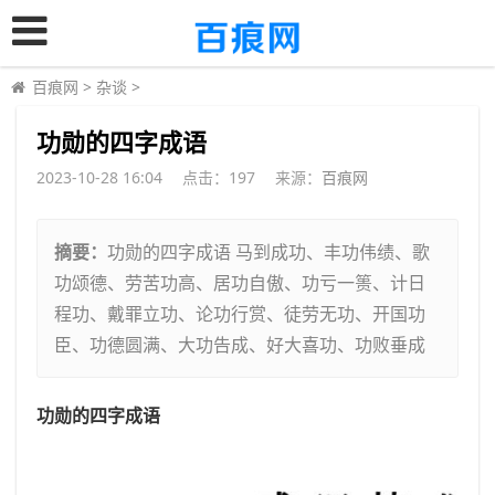
百痕网
>
杂谈
>
​功勋的四字成语
2023-10-28 16:04
点击：
197
来源：
百痕网
摘要：
功勋的四字成语 马到成功、丰功伟绩、歌
功颂德、劳苦功高、居功自傲、功亏一篑、计日
程功、戴罪立功、论功行赏、徒劳无功、开国功
臣、功德圆满、大功告成、好大喜功、功败垂成
功勋的四字成语