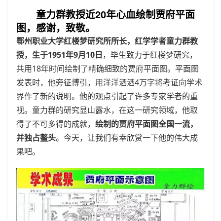
童力群教授近20年心血绘制贾府平面
图，感谢，致敬。
鄂州职业大学红楼梦研究所所长，红学学者童力群教
授，生于1951年9月10日
，毕生致力于红楼梦研究，
共用18年时间绘制了精确细致的贾府平面图。平面图
发表时，他旁征博引，用洋洋洒洒4万字将考证向学术
界作了新的说明。他的观点引起了许多专家学者的重
视。童力群的研究显山露水，在这一研究领域，他取
得了不可多得的成就，
绘制的贾府平面图全国一流，
并独占鳌头
。今天，让我们有幸欣赏一下他的伟大成
果吧。