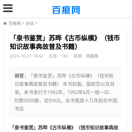
百痕网
>
杂谈
>
​「泉书鉴赏」苏晔《古币纵横》（钱币
知识故事典故普及书籍）
2024-10-27 18:42
点击：
183
来源：
百痕网
摘要：
「泉书鉴赏」苏晔《古币纵横》（钱币知
识故事典故普及书籍） 本书封面、版权页以及目
录。本书发行于1992年，1992年6月一版一印，
印数5000册，定价6元。此书我是十几年前在中国
书店
「泉书鉴赏」苏晔《古币纵横》（钱币知识故事典故