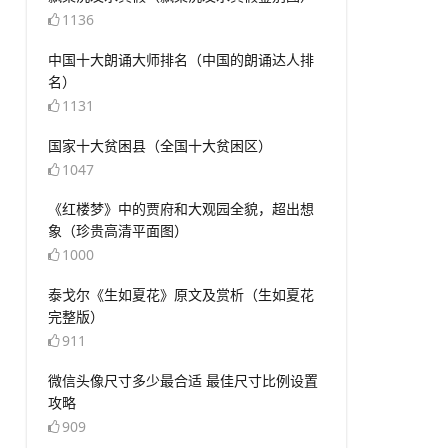
1136
​中国十大朗诵大师排名（中国的朗诵达人排
名）
1131
​国家十大贫困县（全国十大贫困区）
1047
​《红楼梦》中的贾府和大观园全貌，超出想
象（珍贵高清平面图）
1000
​泰戈尔《生如夏花》原文及赏析（生如夏花
完整版）
911
​微信头像尺寸多少最合适 最佳尺寸比例设置
攻略
909