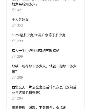
敖家亲戚知多少？
1421
​十大名器女
1352
​50ml是多少克,50毫升水等于多少克
1299
​猎人一生中必须拥有的五款猎枪
1299
​地铁一般在地下多少米，地铁一般地下多少
米？
1289
​西北玄天一片云全套黑话什么意思（这句话
竟与达摩老祖有关）
1284
​墨灵音乐：听歌，下载音乐，全搞定