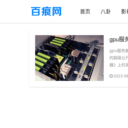
首页
八卦
影
​gp
gpu服务
的超级公开
器》上的系
2023-08