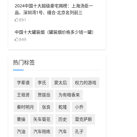
​2024中国十大超级豪宅揭榜：上海汤臣一
品、深圳湾1号、缦合·北京名列前三
891
​中国十大罐装烟（罐装烟价格多少钱一罐）
849
热门标签
字辈谱
​李氏
​窦太后
权力的游戏
王祖贤
​贺拔岳
为有暗香来
​秦时明月
张良
​乾隆
小乔
​曹操
​矢车菊花
历史
​雷克萨斯
​汽油
​汽车陪练
​汽车
​孔子