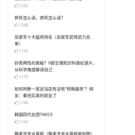
1253
​猝死怎么读，瘁死怎么读？
1248
​岳家军十大猛将排名（岳家军武将武力名
单）
1192
​好奇两性的奥秘？9部生理知识科普纪录片，
从科学角度解读自己
1175
​如何判断一家足浴店有没有“特殊服务”？网
友：看完后真的就会了
1146
​韩国四代女团TWICE
1142
​飘柔洗发水真假（飘柔洗发水真假鉴别图）