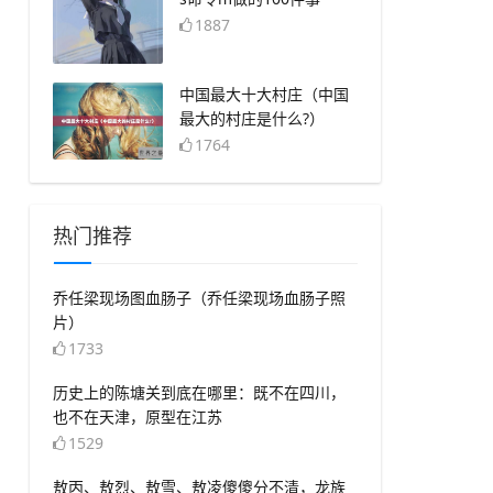
1887
​中国最大十大村庄（中国
最大的村庄是什么?）
1764
热门推荐
​乔任梁现场图血肠子（乔任梁现场血肠子照
片）
1733
​历史上的陈塘关到底在哪里：既不在四川，
也不在天津，原型在江苏
1529
​敖丙、敖烈、敖雪、敖凌傻傻分不清，龙族